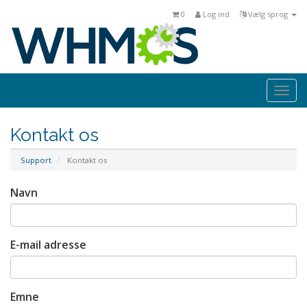
0
Log ind
Vælg sprog
Togg
navi
Kontakt os
Support
Kontakt os
Navn
E-mail adresse
Emne