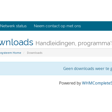
Netwerk status
Neem contact op met ons
wnloads
Handleidingen, programma'
ensysteem Home
Downloads
Geen downloads weer te 
Powered by
WHMCompleteS