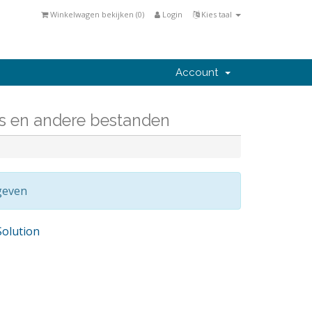
Winkelwagen bekijken (
0
)
Login
Kies taal
Account
s en andere bestanden
geven
olution